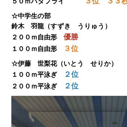
３位 ３３
５０ｍバタフライ
☆中学生の部
鈴木 羽龍（すずき うりゅう）
優勝
２００ｍ自由形
３位
１００ｍ自由形
☆伊藤 世梨花（いとう せりか）
２位
１００ｍ平泳ぎ
２位
２００ｍ平泳ぎ