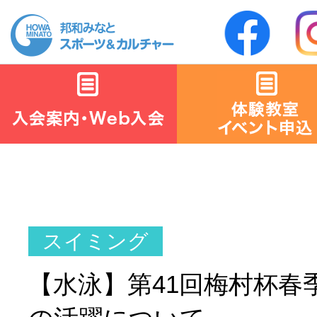
【水泳】第41回梅村杯春